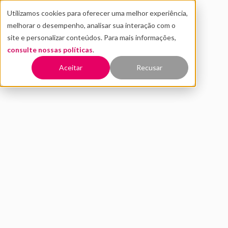
Utilizamos cookies para oferecer uma melhor experiência,
melhorar o desempenho, analisar sua interação com o
site e personalizar conteúdos. Para mais informações,
consulte nossas políticas
.
Voltar
Aceitar
Recusar
Regulação de IA: por que
importa e o que muda para
empresas
JUNHO 2026
ESTRATÉGIA EM IA
PEDRO ASSIS
8 MIN