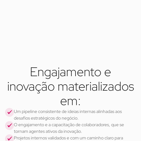
Transformar as melhores ideias em
protótipos
Apoiamos o desenvolvimento de pilotos e protótipos das
soluções selecionadas, permitindo a validação rápida antes de
um investimento em escala.
Engajamento e
inovação materializados
em:
Um pipeline consistente de ideias internas alinhadas aos 
desafios estratégicos do negócio.
O engajamento e a capacitação de colaboradores, que se 
tornam agentes ativos da inovação.
Projetos internos validados e com um caminho claro para 