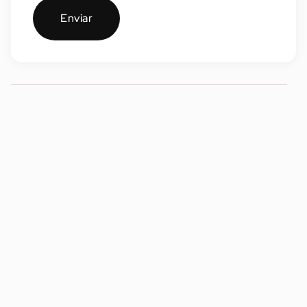
Enviar
Dúvidas Frequentes
O que é o programa de
Intraempreendedorismo do
Distrito?