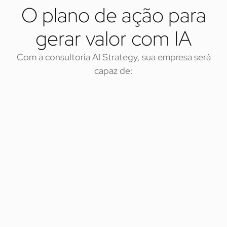
O plano de ação para
gerar valor com IA
Com a consultoria AI Strategy, sua empresa será
capaz de:
Identificar as melhores
oportunidades
Mapear os processos e desafios de negócio onde a IA pode
gerar o maior impacto, seja em eficiência, receita, experiência
do cliente ou gestão de riscos.
Priorizar um portfólio de alto