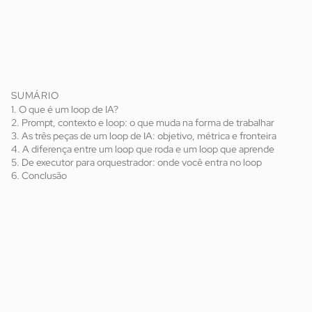
SUMÁRIO
1. O que é um loop de IA?
2. Prompt, contexto e loop: o que muda na forma de trabalhar
3. As três peças de um loop de IA: objetivo, métrica e fronteira
4. A diferença entre um loop que roda e um loop que aprende
5. De executor para orquestrador: onde você entra no loop
6. Conclusão
contou
recentemente que parou de escrever prompts