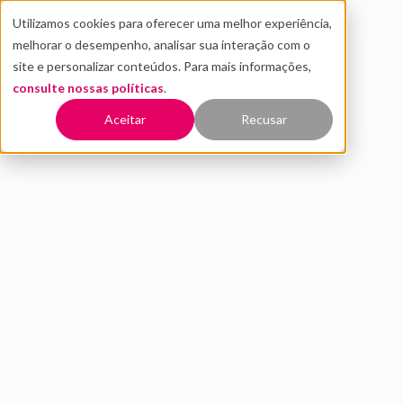
Utilizamos cookies para oferecer uma melhor experiência,
melhorar o desempenho, analisar sua interação com o
site e personalizar conteúdos. Para mais informações,
consulte nossas políticas
.
Voltar
Aceitar
Recusar
Loop de IA: o que é e por
que ele muda a forma de
trabalhar com IA
JUNHO 2026
ESTRATÉGIA EM IA
PEDRO ASSIS
8 MIN