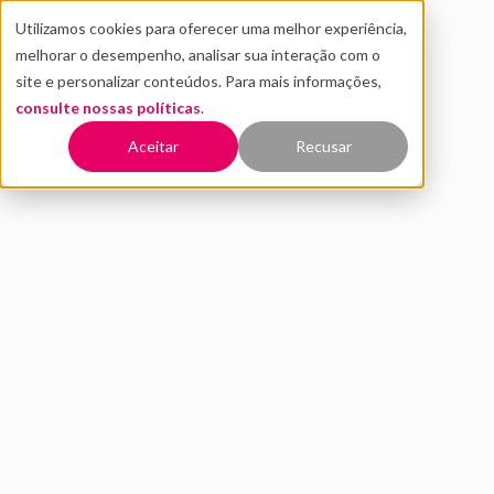
Utilizamos cookies para oferecer uma melhor experiência,
melhorar o desempenho, analisar sua interação com o
site e personalizar conteúdos. Para mais informações,
consulte nossas políticas
.
Voltar
Aceitar
Recusar
[Entrevista] CEO da Zup fala
sobre desafios e
oportunidades com a
chegada de novas
tecnologias para o setor
financeiro
SETEMBRO 2020
INOVAÇÃO