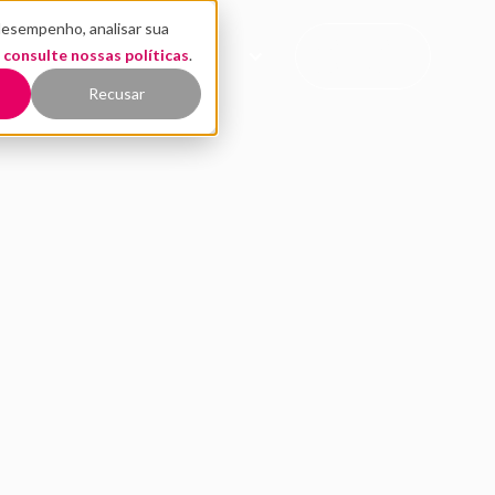
desempenho, analisar sua
CONTATO
,
EÚDO
consulte nossas políticas
QUEM SOMOS
.
COMERCIAL
Recusar
or da saúde: quais sã