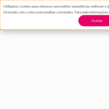
Utilizamos cookies para oferecer uma melhor experiência, melhorar o 
interação com o site e personalizar conteúdos. Para mais informações
TRANSFORME SUA EMPRESA
CONT
Aceitar
Voltar
Tecnologia no set
mudanças
AGOSTO 2020
INOVAÇÃO