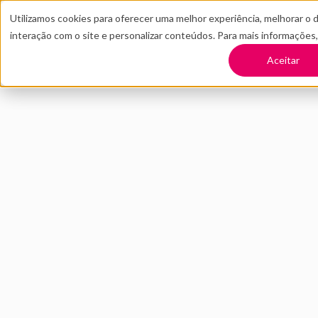
Utilizamos cookies para oferecer uma melhor experiência, melhorar o 
interação com o site e personalizar conteúdos. Para mais informações
TRANSFORME SUA EMPRESA
CONT
Aceitar
Voltar
Como a RV Digital
uma plataforma m
NOVEMBRO 2021
INOVAÇÃO