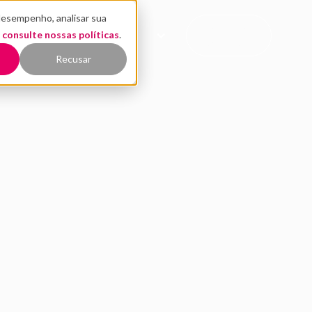
desempenho, analisar sua
CONTATO
,
EÚDO
consulte nossas políticas
QUEM SOMOS
.
COMERCIAL
Recusar
 está focando em ino
ulticanal
RV 