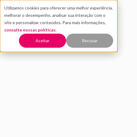
Utilizamos cookies para oferecer uma melhor experiência,
melhorar o desempenho, analisar sua interação com o
site e personalizar conteúdos. Para mais informações,
consulte nossas políticas
.
Voltar
Aceitar
Recusar
Como as retailtechs estão se
preparando para o Natal e
Ano Novo
DEZEMBRO 2020
INOVAÇÃO