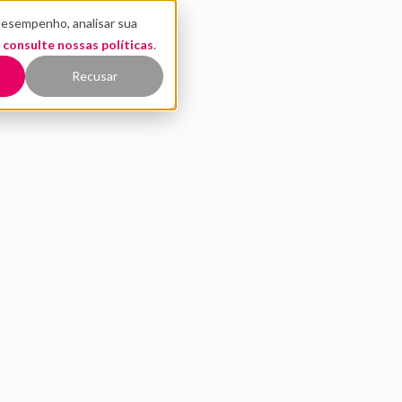
desempenho, analisar sua
CONTATO
,
EÚDO
consulte nossas políticas
QUEM SOMOS
.
COMERCIAL
Recusar
tam como é trabalhar 