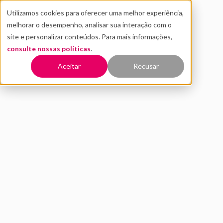
Utilizamos cookies para oferecer uma melhor experiência,
melhorar o desempenho, analisar sua interação com o
site e personalizar conteúdos. Para mais informações,
consulte nossas políticas
.
Voltar
Aceitar
Recusar
Como fazer a gestão de crise
por perfil comportamental?
JULHO 2020
INOVAÇÃO