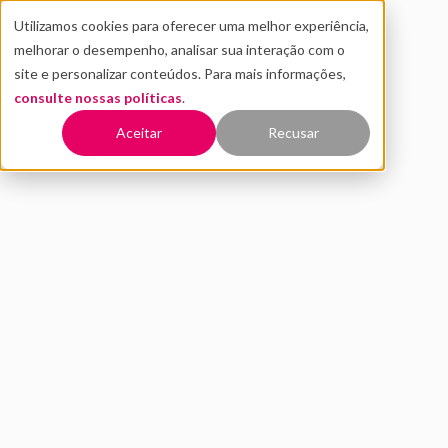
Utilizamos cookies para oferecer uma melhor experiência,
melhorar o desempenho, analisar sua interação com o
site e personalizar conteúdos. Para mais informações,
consulte nossas políticas
.
Voltar
Aceitar
Recusar
Pesquisa de satisfação: como
o NPS pode ajudar?
SETEMBRO 2019
INOVAÇÃO
Este texto foi escrito por Tiago Henrique Maragno Euzébio
de Freitas, membro da Liga de Mercado Financeiro da
UFSCar Sorocaba.
Net Promoter