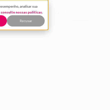
desempenho, analisar sua
CONTATO
,
EÚDO
consulte nossas políticas
QUEM SOMOS
.
COMERCIAL
Recusar
 quais são as vantag
rtup