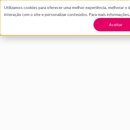
Utilizamos cookies para oferecer uma melhor experiência, melhorar o 
interação com o site e personalizar conteúdos. Para mais informações
TRANSFORME SUA EMPRESA
CONT
Aceitar
Voltar
Mentor: o que é e
um para a sua sta
NOVEMBRO 2020
INOVAÇÃO