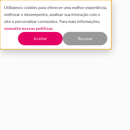
Utilizamos cookies para oferecer uma melhor experiência,
melhorar o desempenho, analisar sua interação com o
site e personalizar conteúdos. Para mais informações,
consulte nossas políticas
.
Voltar
Aceitar
Recusar
MAYA Capital apoia startups
em estágio inicial e foca na
transformação da América
Latina
NOVEMBRO 2020
INOVAÇÃO
venture capital