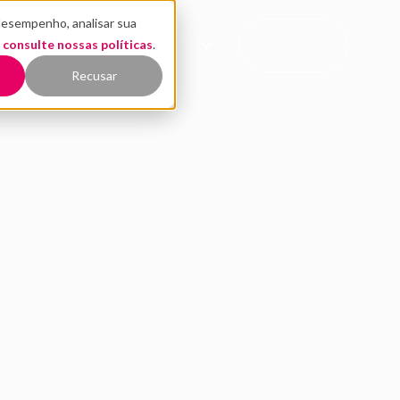
desempenho, analisar sua
CONTATO
,
EÚDO
consulte nossas políticas
QUEM SOMOS
.
COMERCIAL
Recusar
cases de empresas q
tra