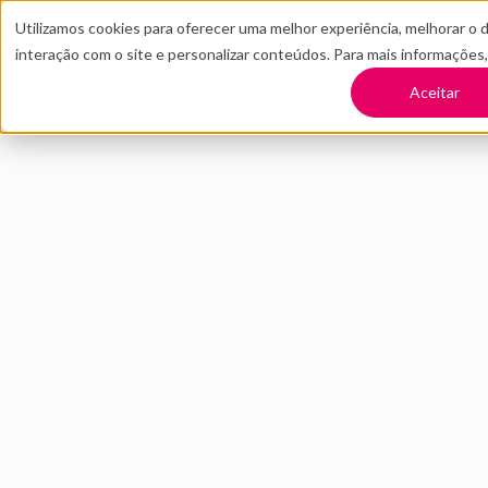
Utilizamos cookies para oferecer uma melhor experiência, melhorar o 
interação com o site e personalizar conteúdos. Para mais informações
TRANSFORME SUA EMPRESA
CONT
Aceitar
Voltar
M&A na prática: 
outras empresas
MARÇO 2022
INOVAÇÃO