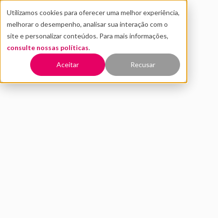
Utilizamos cookies para oferecer uma melhor experiência,
melhorar o desempenho, analisar sua interação com o
site e personalizar conteúdos. Para mais informações,
consulte nossas políticas
.
Voltar
Aceitar
Recusar
Impactos de 365 dias de um
ecossistema de inovação em
Saúde
SETEMBRO 2020
INOVAÇÃO
área da
saúde