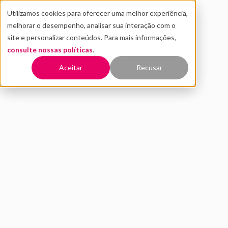
Utilizamos cookies para oferecer uma melhor experiência,
melhorar o desempenho, analisar sua interação com o
site e personalizar conteúdos. Para mais informações,
consulte nossas políticas
.
Voltar
Aceitar
Recusar
Novo estudo revela idade de
Super Founders americanos
SETEMBRO 2019
INOVAÇÃO
Super Founders
brasileiros,