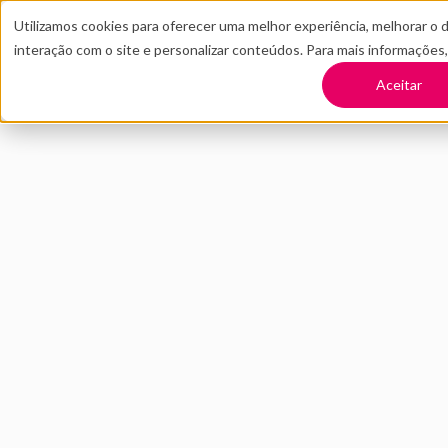
Utilizamos cookies para oferecer uma melhor experiência, melhorar o 
interação com o site e personalizar conteúdos. Para mais informações
TRANSFORME SUA EMPRESA
CONT
Aceitar
Voltar
Como funciona o 
SETEMBRO 2020
INOVAÇÃO