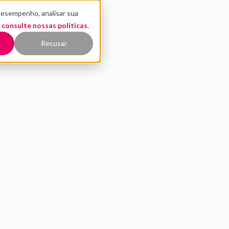
desempenho, analisar sua
CONTATO
,
EÚDO
consulte nossas políticas
QUEM SOMOS
.
COMERCIAL
Recusar
home office nas star