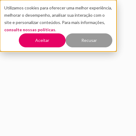
Utilizamos cookies para oferecer uma melhor experiência,
melhorar o desempenho, analisar sua interação com o
site e personalizar conteúdos. Para mais informações,
consulte nossas políticas
.
Voltar
Aceitar
Recusar
Por que as empresas devem
olhar para o setor de meios
de pagamento
SETEMBRO 2020
INOVAÇÃO