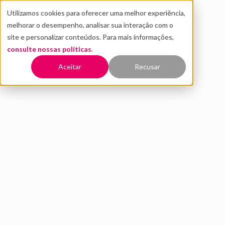
Utilizamos cookies para oferecer uma melhor experiência,
melhorar o desempenho, analisar sua interação com o
site e personalizar conteúdos. Para mais informações,
consulte nossas políticas
.
Voltar
Aceitar
Recusar
A importância da educação
financeira para o
desenvolvimento dos
negócios
MAIO 2021
INOVAÇÃO