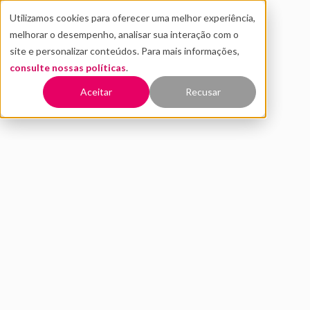
Utilizamos cookies para oferecer uma melhor experiência,
melhorar o desempenho, analisar sua interação com o
site e personalizar conteúdos. Para mais informações,
consulte nossas políticas
.
Voltar
Aceitar
Recusar
Distrito apoia Desafio
Fundação Casas Bahia para
incentivar
empreendedorismo jovem
MAIO 2021
INOVAÇÃO
Distrito