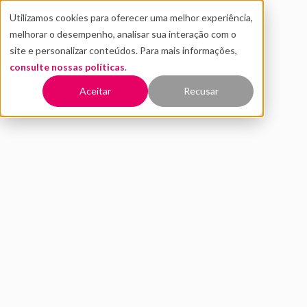
Utilizamos cookies para oferecer uma melhor experiência,
melhorar o desempenho, analisar sua interação com o
site e personalizar conteúdos. Para mais informações,
consulte nossas políticas
.
Voltar
Aceitar
Recusar
Em seu primeiro ano, fintech
CertDox recebe prêmio de
transformação digital
JANEIRO 2021
INOVAÇÃO
fintechs