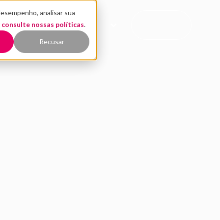
desempenho, analisar sua
CONTATO
,
EÚDO
consulte nossas políticas
QUEM SOMOS
.
COMERCIAL
Recusar
Rock Content