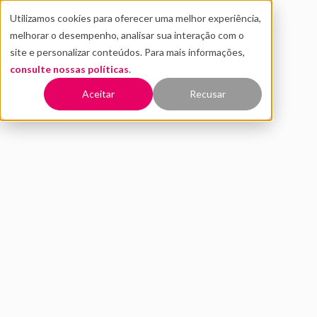
Utilizamos cookies para oferecer uma melhor experiência,
melhorar o desempenho, analisar sua interação com o
site e personalizar conteúdos. Para mais informações,
consulte nossas políticas
.
Voltar
Aceitar
Recusar
Carteiras Digitais e Meios de
Pagamento: crescimento ou
desacelaração na pandemia?
OUTUBRO 2020
INOVAÇÃO
estudo publicado pela