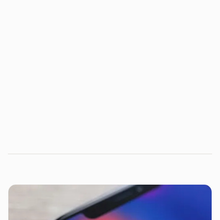
PayPal
PicPay
Apple Pay
Samsung Pay
Google Pay
Mercado Pago,
iFood
99
B2W
(Ame)
Magazine Luiza