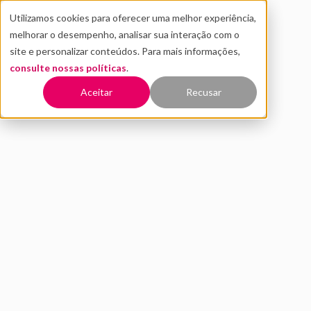
Utilizamos cookies para oferecer uma melhor experiência,
melhorar o desempenho, analisar sua interação com o
site e personalizar conteúdos. Para mais informações,
consulte nossas políticas
.
Voltar
Aceitar
Recusar
Azure OpenAI Service vs API
OpenAI: qual usar na sua
empresa?
MAIO 2026
ESTRATÉGIA EM IA
DISTRITO
8 MIN