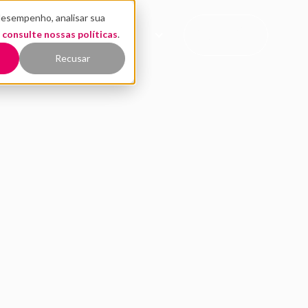
desempenho, analisar sua
CONTATO
,
EÚDO
consulte nossas políticas
QUEM SOMOS
.
COMERCIAL
Recusar
asts cresce 67%: inve