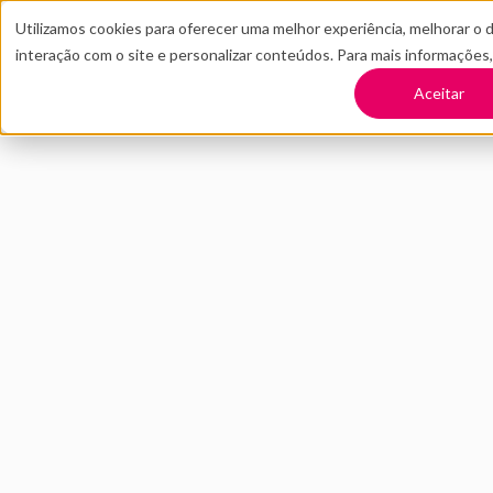
Utilizamos cookies para oferecer uma melhor experiência, melhorar o 
interação com o site e personalizar conteúdos. Para mais informações
TRANSFORME SUA EMPRESA
CONT
Aceitar
Voltar
Audiência de podc
essencial
NOVEMBRO 2019
INOVAÇÃO