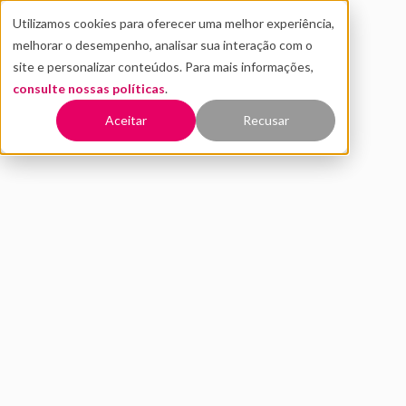
Utilizamos cookies para oferecer uma melhor experiência,
melhorar o desempenho, analisar sua interação com o
site e personalizar conteúdos. Para mais informações,
consulte nossas políticas
.
Voltar
Aceitar
Recusar
n8n: o que é, como funciona
e por que é tão popular
AGOSTO 2025
IMPLEMENTAÇÃO EM IA
PEDRO ASSIS
6 MIN DE LEITURA