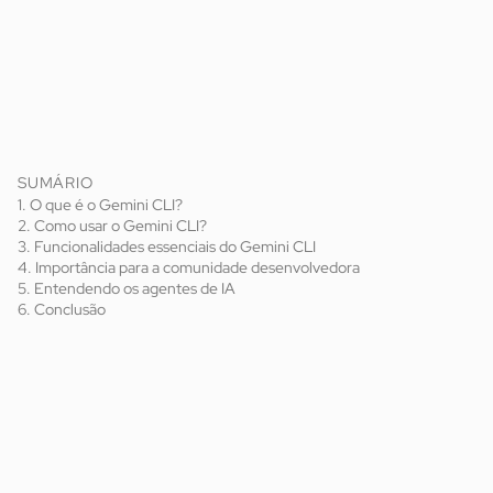
SUMÁRIO
1. O que é o Gemini CLI?
2. Como usar o Gemini CLI?
3. Funcionalidades essenciais do Gemini CLI
4. Importância para a comunidade desenvolvedora
5. Entendendo os agentes de IA
6. Conclusão
inteligência artificial
Gemini CLI
agente de IA
de código