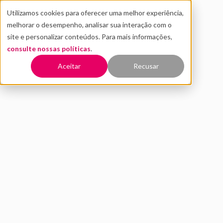
Utilizamos cookies para oferecer uma melhor experiência,
melhorar o desempenho, analisar sua interação com o
site e personalizar conteúdos. Para mais informações,
consulte nossas políticas
.
Voltar
Aceitar
Recusar
Gemini CLI: Saiba como usar
novo agente do Google para
programação
JUNHO 2025
IMPLEMENTAÇÃO EM IA
AMARÍLIS BELTRÃO
6 MIN DE LEITURA