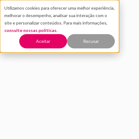
Utilizamos cookies para oferecer uma melhor experiência,
melhorar o desempenho, analisar sua interação com o
site e personalizar conteúdos. Para mais informações,
consulte nossas políticas
.
Voltar
Aceitar
Recusar
Coronavírus: veja como a
Zigpay está lidando com a
crise
MAIO 2020
INOVAÇÃO
Este conteúdo faz parte do
Distrito São Paulo Report
e
apresenta entrevista exclusiva com David Pires, CTO da
Zigpay.