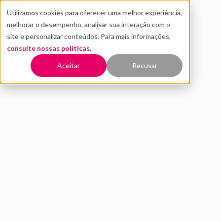
Utilizamos cookies para oferecer uma melhor experiência,
melhorar o desempenho, analisar sua interação com o
site e personalizar conteúdos. Para mais informações,
consulte nossas políticas
.
Voltar
Aceitar
Recusar
Como as habilidades
comportamentais do time
influenciam no futuro da
empresa
SETEMBRO 2020
INOVAÇÃO
Texto enviado por
André Nilson
- Fundador da Você Bem