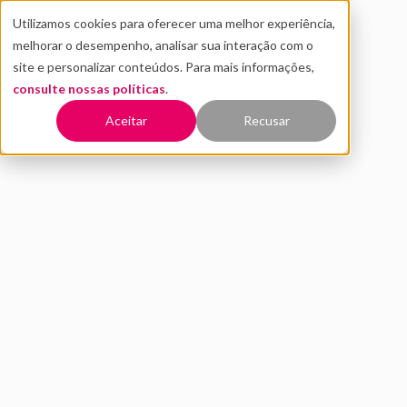
Utilizamos cookies para oferecer uma melhor experiência,
melhorar o desempenho, analisar sua interação com o
site e personalizar conteúdos. Para mais informações,
consulte nossas políticas
.
Voltar
Aceitar
Recusar
Você ainda não sabe o que é
Design Thinking? Tá na hora
de aprender
MAIO 2019
INOVAÇÃO