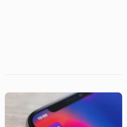
Este ebook foi desenvolvido pela CINQ, em parceria
com o Distrito, em um formato de leitura não
convencional.
Double
Diamond