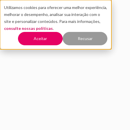
Utilizamos cookies para oferecer uma melhor experiência,
melhorar o desempenho, analisar sua interação com o
site e personalizar conteúdos. Para mais informações,
consulte nossas políticas
.
Voltar
Aceitar
Recusar
Validação de startups:
entenda como fazer
SETEMBRO 2020
INOVAÇÃO
validação
de startups.