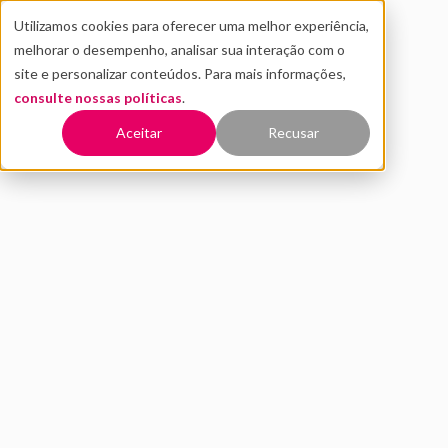
Utilizamos cookies para oferecer uma melhor experiência,
melhorar o desempenho, analisar sua interação com o
site e personalizar conteúdos. Para mais informações,
consulte nossas políticas
.
Voltar
Aceitar
Recusar
Tecnologias emergentes: o
que são e como moldam o
futuro
AGOSTO 2024
INOVAÇÃO
DISTRITO
7 MIN DE LEITURA