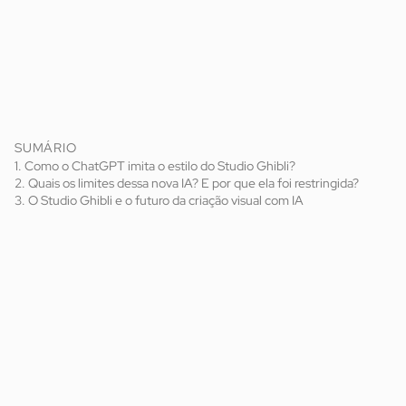
SUMÁRIO
1. Como o ChatGPT imita o estilo do Studio Ghibli?
2. Quais os limites dessa nova IA? E por que ela foi restringida?
3. O Studio Ghibli e o futuro da criação visual com IA
inteligência artificial
A Viagem de Chihiro
Meu Amigo Totoro
OpenAI
ChatGPT