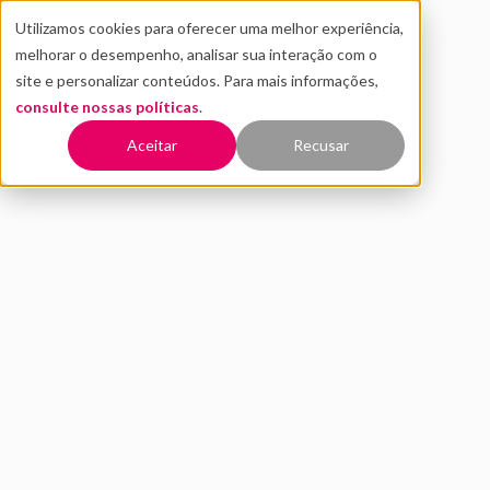
Utilizamos cookies para oferecer uma melhor experiência,
melhorar o desempenho, analisar sua interação com o
site e personalizar conteúdos. Para mais informações,
consulte nossas políticas
.
Voltar
Aceitar
Recusar
Studio Ghibli no ChatGPT:
entenda nova ferramenta
que viralizou na Web
MARÇO 2025
NOTÍCIAS
AMARÍLIS BELTRÃO
3 MIN DE LEITURA