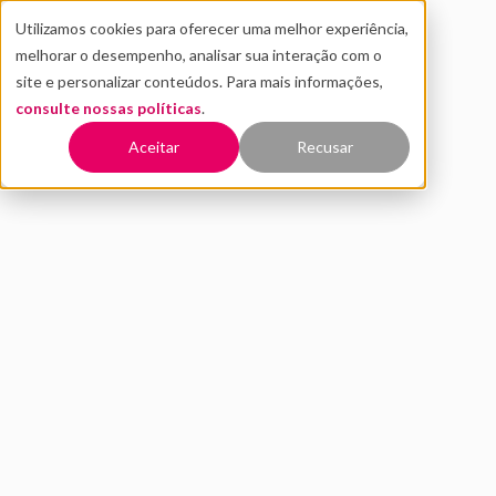
Utilizamos cookies para oferecer uma melhor experiência,
melhorar o desempenho, analisar sua interação com o
site e personalizar conteúdos. Para mais informações,
consulte nossas políticas
.
Voltar
Aceitar
Recusar
Stock Options: o que é e
como funciona
ABRIL 2021
INOVAÇÃO
DISTRITO
7 MIN DE LEITURA