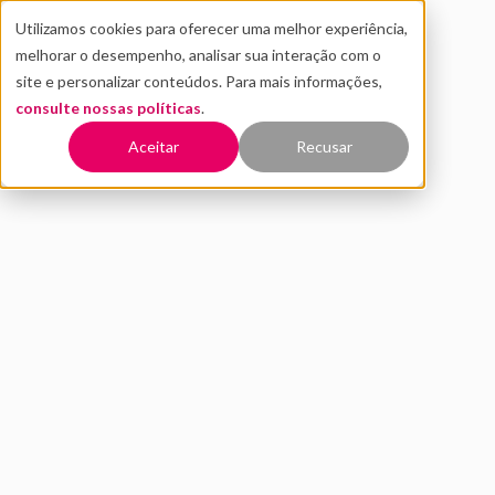
Utilizamos cookies para oferecer uma melhor experiência,
melhorar o desempenho, analisar sua interação com o
site e personalizar conteúdos. Para mais informações,
consulte nossas políticas
.
Voltar
Aceitar
Recusar
SoccerTech: como levar a
tecnologia para um esporte
tão tradicional como o
futebol
OUTUBRO 2020
INOVAÇÃO