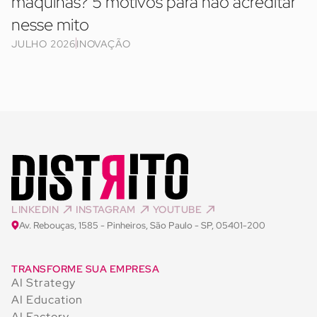
máquinas? 5 motivos para não acreditar
nesse mito
JULHO 2026
INOVAÇÃO
LINKEDIN
INSTAGRAM
YOUTUBE
Av. Rebouças, 1585 - Pinheiros, São Paulo - SP, 05401-200
TRANSFORME SUA EMPRESA
AI Strategy
AI Education
AI Factory