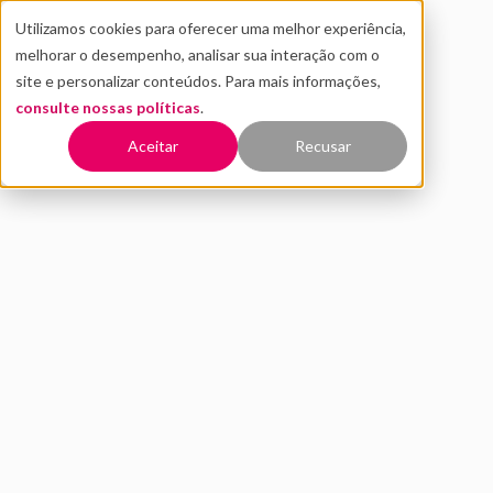
Utilizamos cookies para oferecer uma melhor experiência,
melhorar o desempenho, analisar sua interação com o
site e personalizar conteúdos. Para mais informações,
consulte nossas políticas
.
Voltar
Aceitar
Recusar
Saúde Mental no trabalho: 5
dicas para startups e
empresas!
MARÇO 2020
INOVAÇÃO
Texto enviado por
Guia da Alma
, uma Plataforma de
Terapias Holísticas que oferece agendamento online
com terapeutas certificados
Guia da Alma
, uma