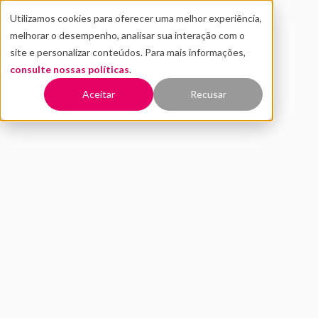
Utilizamos cookies para oferecer uma melhor experiência,
melhorar o desempenho, analisar sua interação com o
site e personalizar conteúdos. Para mais informações,
consulte nossas políticas
.
Voltar
Aceitar
Recusar
RH Digital: a transformação
da área começa no mindset
ABRIL 2021
INOVAÇÃO