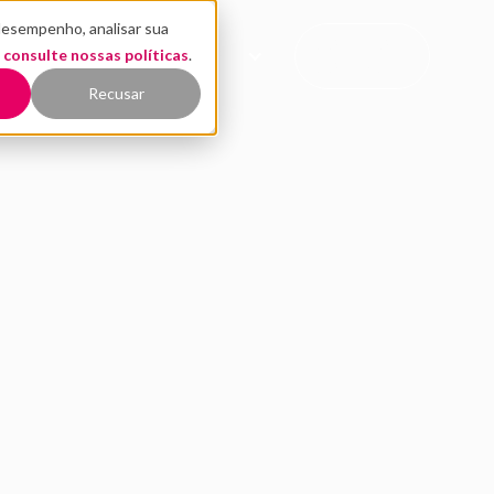
desempenho, analisar sua
CONTATO
,
EÚDO
consulte nossas políticas
QUEM SOMOS
.
COMERCIAL
Recusar
 de 2021 bate record
 martech
ores são os mais altos já registrados, mas número de aportes tê
setor