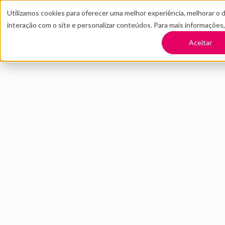
Utilizamos cookies para oferecer uma melhor experiência, melhorar o 
interação com o site e personalizar conteúdos. Para mais informações
TRANSFORME SUA EMPRESA
CONT
Aceitar
Voltar
Primeiro bimestre
investimentos em
MARÇO 2021
INOVAÇÃO
Val
do 