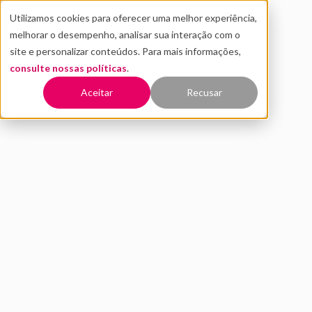
Utilizamos cookies para oferecer uma melhor experiência,
melhorar o desempenho, analisar sua interação com o
site e personalizar conteúdos. Para mais informações,
consulte nossas políticas
.
Voltar
Aceitar
Recusar
O impacto do Quinto Andar
no mercado imobiliário
JULHO 2022
INOVAÇÃO