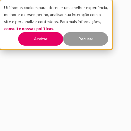
Utilizamos cookies para oferecer uma melhor experiência,
melhorar o desempenho, analisar sua interação com o
site e personalizar conteúdos. Para mais informações,
consulte nossas políticas
.
Voltar
Aceitar
Recusar
Por que a CCR, criadora do
Sem Parar, investiu na
startup de mobilidade
Quicko?
MAIO 2020
INOVAÇÃO
Este conteúdo faz parte do estudo
Distrito São Paulo