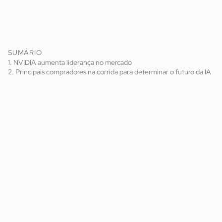
SUMÁRIO
1. NVIDIA aumenta liderança no mercado
2. Principais compradores na corrida para determinar o futuro da IA
Muito além de novos algoritmos e modelos de treinamento,
o crescimento vertiginoso das IAs depende do avanço em
hardware. Entre esses hardwares, as GPUs da NVIDIA
emergiram como um recurso crítico para pesquisa e
desenvolvimento de IA, graças à sua capacidade de
processar grandes conjuntos de dados e algoritmos
complexos de forma eficiente. A empresa é uma peça
essencial para o futuro da IA.