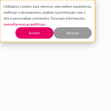
Utilizamos cookies para oferecer uma melhor experiência,
melhorar o desempenho, analisar sua interação com o
site e personalizar conteúdos. Para mais informações,
consulte nossas políticas
.
Voltar
Aceitar
Recusar
Quem determina o futuro da
IA?
ABRIL 2024
EDUCAÇÃO EM IA
DISTRITO
6 MIN DE LEITURA