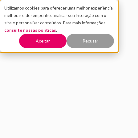
Utilizamos cookies para oferecer uma melhor experiência,
melhorar o desempenho, analisar sua interação com o
site e personalizar conteúdos. Para mais informações,
consulte nossas políticas
.
Voltar
Aceitar
Recusar
Quais são as Super Fintechs
brasileiras? Entenda por que
elas se destacam tanto
JULHO 2019
INOVAÇÃO
Fintechs