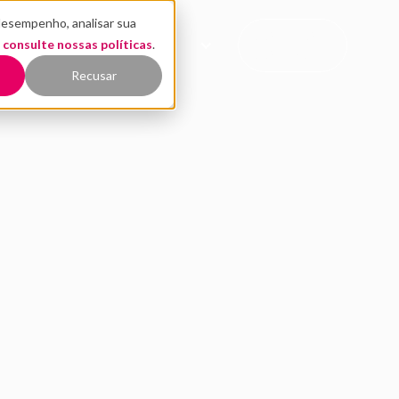
desempenho, analisar sua
CONTATO
,
EÚDO
consulte nossas políticas
QUEM SOMOS
.
COMERCIAL
Recusar
 programa de inova