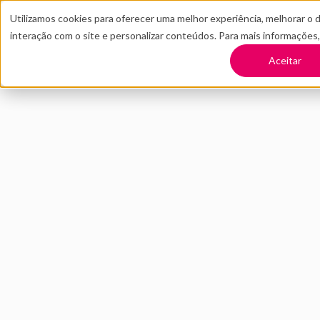
Utilizamos cookies para oferecer uma melhor experiência, melhorar o 
interação com o site e personalizar conteúdos. Para mais informações
TRANSFORME SUA EMPRESA
CONT
Aceitar
Voltar
Como começar um
MAIO 2022
INOVAÇÃO