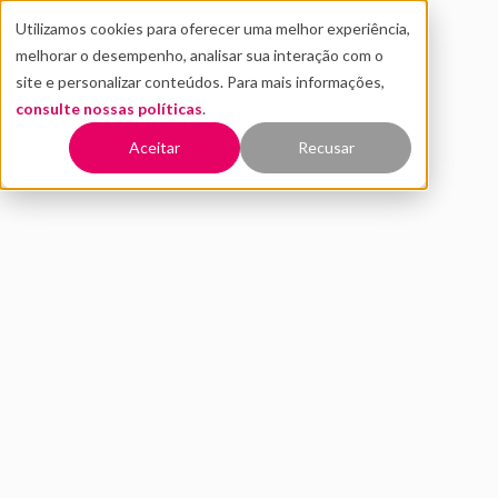
Utilizamos cookies para oferecer uma melhor experiência,
melhorar o desempenho, analisar sua interação com o
site e personalizar conteúdos. Para mais informações,
consulte nossas políticas
.
Voltar
Aceitar
Recusar
Quais erros sua empresa
deve evitar no processo de
inovação?
JULHO 2020
INOVAÇÃO
inovação
corporativa