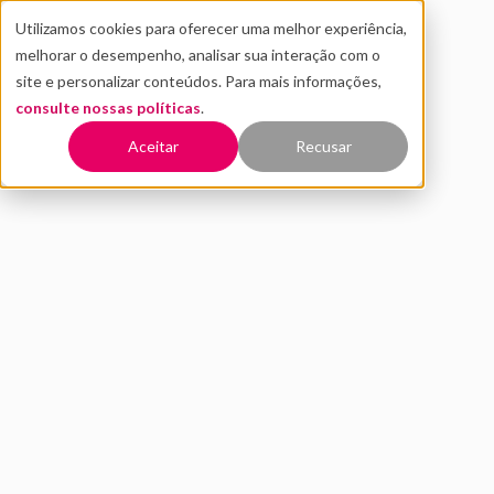
Utilizamos cookies para oferecer uma melhor experiência,
melhorar o desempenho, analisar sua interação com o
site e personalizar conteúdos. Para mais informações,
consulte nossas políticas
.
Voltar
Aceitar
Recusar
Os 03 pilares de um processo
de inovação eficaz
MAIO 2020
INOVAÇÃO