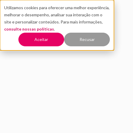
Utilizamos cookies para oferecer uma melhor experiência,
melhorar o desempenho, analisar sua interação com o
site e personalizar conteúdos. Para mais informações,
consulte nossas políticas
.
Voltar
Aceitar
Recusar
Quais são os principais
setores liderados por
mulheres nas startups do
Brasil
MARÇO 2021
INOVAÇÃO