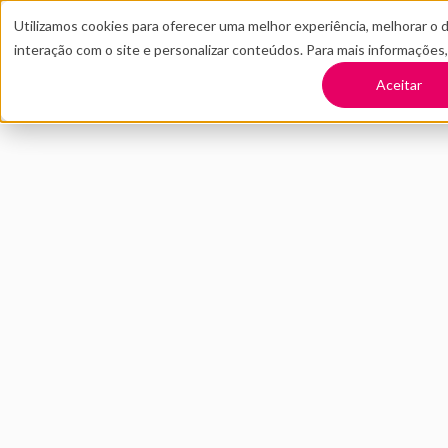
Utilizamos cookies para oferecer uma melhor experiência, melhorar o 
interação com o site e personalizar conteúdos. Para mais informações
TRANSFORME SUA EMPRESA
CONT
Aceitar
Voltar
Como organizar u
empresa
OUTUBRO 2019
INOVAÇÃO