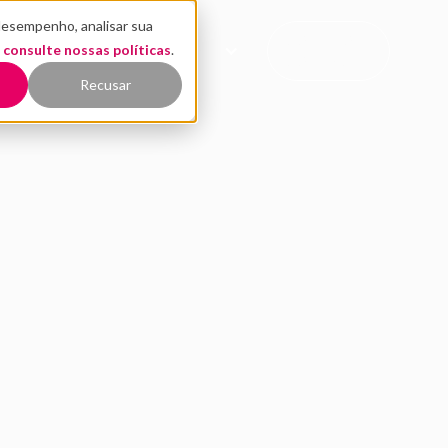
desempenho, analisar sua
CONTATO
,
EÚDO
consulte nossas políticas
QUEM SOMOS
.
COMERCIAL
Recusar
m Pitch Day de quali
levant