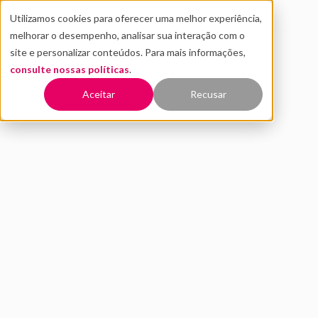
Utilizamos cookies para oferecer uma melhor experiência,
melhorar o desempenho, analisar sua interação com o
site e personalizar conteúdos. Para mais informações,
consulte nossas políticas
.
Voltar
Aceitar
Recusar
Lovable e Distrito firmam
parceria para formar
profissionais em vibe coding
DEZEMBRO 2025
NOTÍCIAS
PEDRO ASSIS
5 MIN DE LEITURA