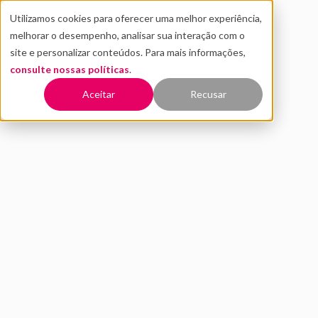
Utilizamos cookies para oferecer uma melhor experiência,
melhorar o desempenho, analisar sua interação com o
site e personalizar conteúdos. Para mais informações,
consulte nossas políticas
.
Voltar
Aceitar
Recusar
Os impactos da pandemia no
mercado financeiro
JULHO 2021
INOVAÇÃO