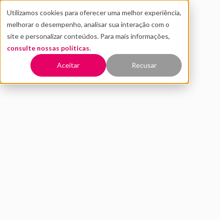
Utilizamos cookies para oferecer uma melhor experiência,
melhorar o desempenho, analisar sua interação com o
site e personalizar conteúdos. Para mais informações,
consulte nossas políticas
.
Voltar
Aceitar
Recusar
Open innovation no Brasil:
panorama e cenário atual
SETEMBRO 2020
INOVAÇÃO
startups